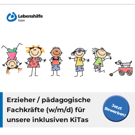
Erzieher / pädagogische
J
e
t
e
w
e
r
b
e
n
z
t B
!
Fachkräfte (w/m/d) für
unsere inklusiven KiTas